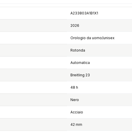
A233803A1B1X1
2026
Orologio da uomo/unisex
Rotonda
Automatica
Breitling 23
48 h
Nero
Acciaio
42 mm