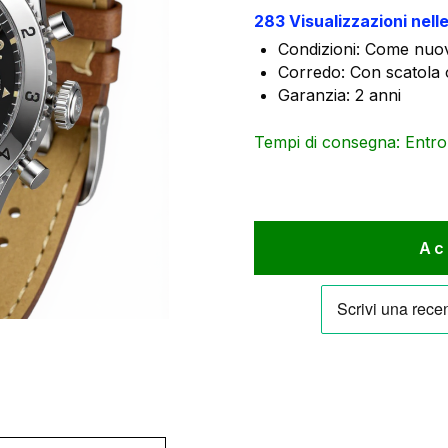
era:
è
283 Visualizzazioni nell
6.000 €
5
Condizioni: Come nuov
Corredo: Con scatola o
Garanzia: 2 anni
Tempi di consegna: Entro 1
Ac