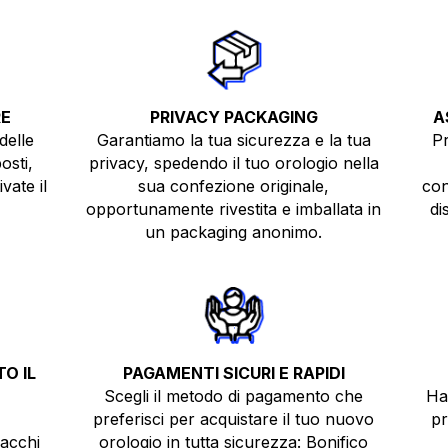
RE
PRIVACY PACKAGING
A
delle
Garantiamo la tua sicurezza e la tua
Pr
osti,
privacy, spedendo il tuo orologio nella
vate il
sua confezione originale,
con
opportunamente rivestita e imballata in
di
un packaging anonimo.
O IL
PAGAMENTI SICURI E RAPIDI
Scegli il metodo di pagamento che
Ha
preferisci per acquistare il tuo nuovo
pr
pacchi
orologio in tutta sicurezza: Bonifico