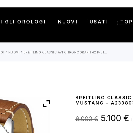
I GLI OROLOGI
NUOVI
USATI
TOP
OGI
NUOVI
BREITLING CLASSIC AVI CHRONOGRAPH 42 P-51...
BREITLING CLASSIC
MUSTANG – A23380
Il
I
5.100
€
6.000
€
prezzo
original