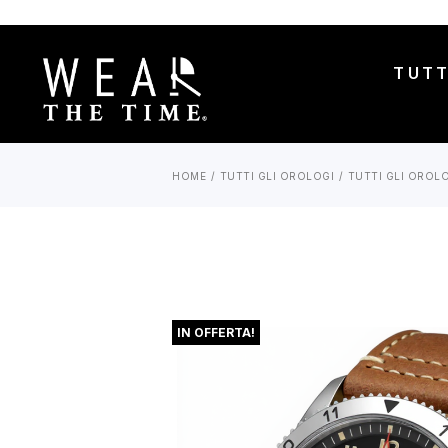
TUTT
HOME
TUTTI GLI OROLOGI
TUTTI GLI OROL
IN OFFERTA!