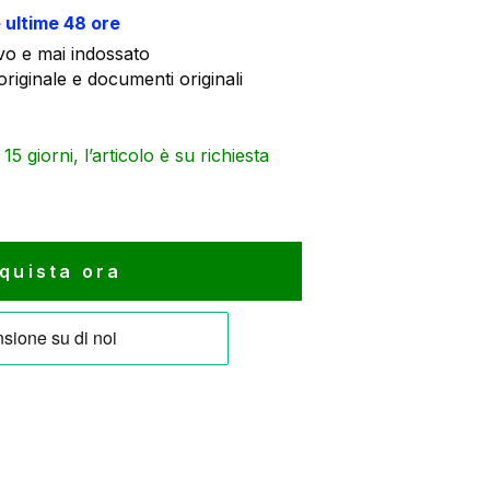
:
e ultime 48 ore
.
.100 €.
o e mai indossato
riginale e documenti originali
5 giorni, l’articolo è su richiesta
quista ora