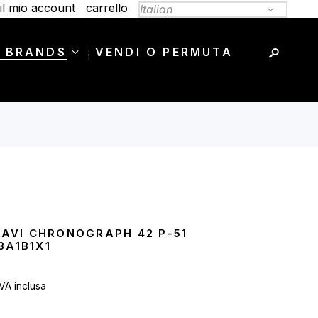
il mio account
carrello
 BRANDS
VENDI O PERMUTA
 AVI CHRONOGRAPH 42 P-51
3A1B1X1
l
IVA inclusa
prezzo
e
attuale