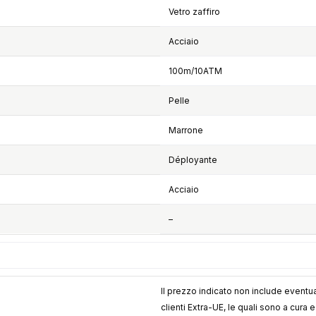
Vetro zaffiro
Acciaio
100m/10ATM
Pelle
Marrone
Déployante
Acciaio
–
Il prezzo indicato non include eventua
clienti Extra-UE, le quali sono a cura 