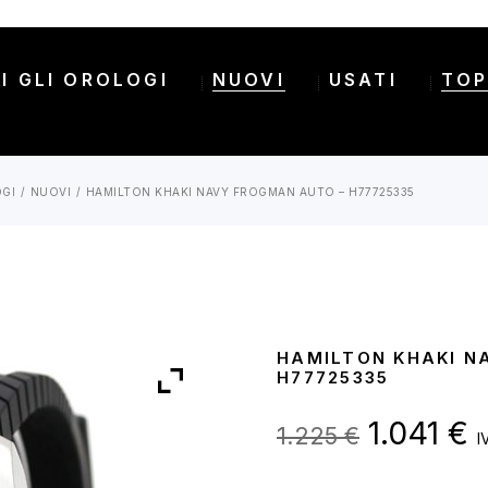
I GLI OROLOGI
NUOVI
USATI
TOP
OGI
NUOVI
HAMILTON KHAKI NAVY FROGMAN AUTO – H77725335
HAMILTON KHAKI N
H77725335
Il
Il
1.041
€
1.225
€
I
prezzo
p
original
a