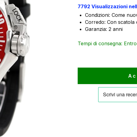
era:
è
7792 Visualizzazioni nel
1.225 €.
1
Condizioni: Come nuov
Corredo: Con scatola o
Garanzia: 2 anni
Tempi di consegna: Entro 1
Ac