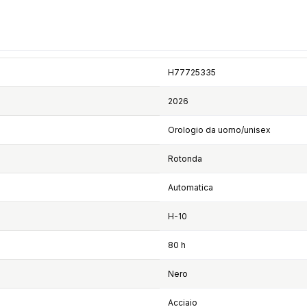
H77725335
2026
Orologio da uomo/unisex
Rotonda
Automatica
H-10
80 h
Nero
Acciaio