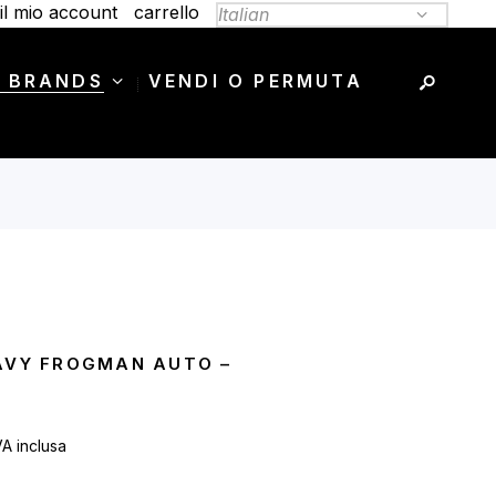
il mio account
carrello
 BRANDS
VENDI O PERMUTA
AVY FROGMAN AUTO –
VA inclusa
rezzo
e
ttuale