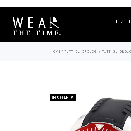
TUTT
HOME
TUTTI GLI OROLOGI
TUTTI GLI OROL
IN OFFERTA!