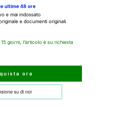
:
le ultime 48 ore
.041 €.
o e mai indossato
riginale e documenti originali
5 giorni, l’articolo è su richiesta
quista ora