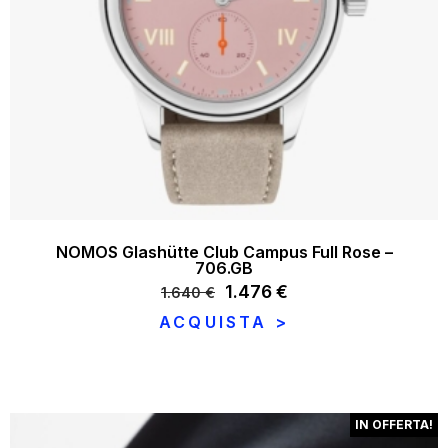
NOMOS Glashütte Club Campus Full Rose –
706.GB
Il
1.476
€
Il
1.640
€
prezzo
prezzo
ACQUISTA >
originale
attuale
era:
è:
1.640 €.
1.476 €.
IN OFFERTA!