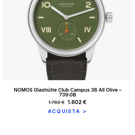
NOMOS Glashütte Club Campus 38 All Olive –
739.GB
Il
1.602
€
Il
1.780
€
prezzo
prezzo
ACQUISTA >
originale
attuale
era:
è:
1.780 €.
1.602 €.