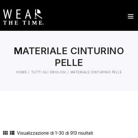
M
ATERIALE CINTURINO
PELLE
HOME
TUTTI GLI OROLOGI
MATERIALE CINTURINO PELLE
Visualizzazione di 1-30 di 913 risultati
Ordina