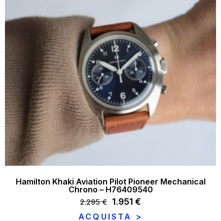
Hamilton Khaki Aviation Pilot Pioneer Mechanical
Chrono – H76409540
Il
1.951
€
Il
2.295
€
prezzo
prezzo
ACQUISTA >