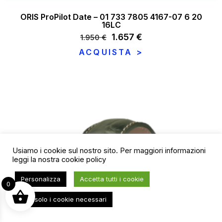
ORIS ProPilot Date – 01 733 7805 4167-07 6 20
16LC
Il
1.657
€
Il
1.950
€
prezzo
prezzo
ACQUISTA >
originale
attuale
era:
è:
1.950 €.
1.657 €.
Usiamo i cookie sul nostro sito. Per maggiori informazioni
leggi la nostra
cookie policy
Personalizza
Accetta tutti i cookie
0
Usa solo i cookie necessari