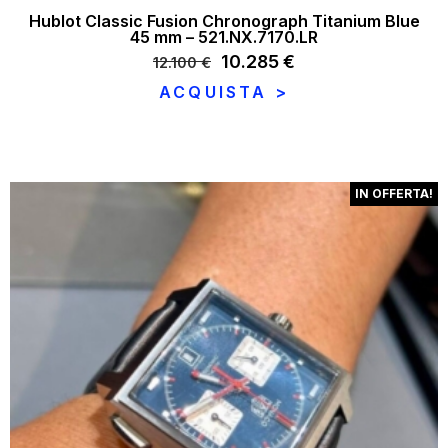
Hublot Classic Fusion Chronograph Titanium Blue
45 mm – 521.NX.7170.LR
Il
10.285
€
Il
12.100
€
prezzo
prezzo
ACQUISTA >
originale
attuale
era:
è:
12.100 €.
10.285 €.
IN OFFERTA!