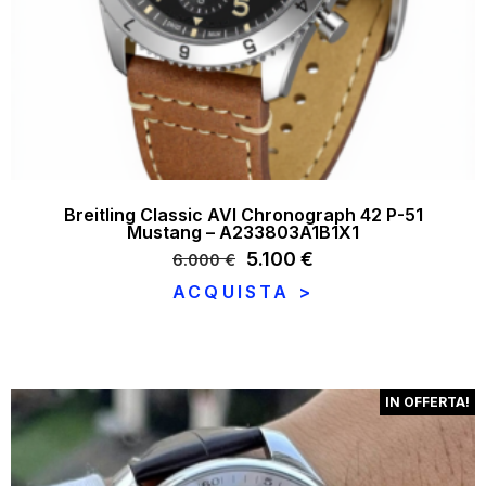
Breitling Classic AVI Chronograph 42 P-51
Mustang – A233803A1B1X1
Il
5.100
€
Il
6.000
€
prezzo
prezzo
ACQUISTA >
originale
attuale
era:
è:
6.000 €.
5.100 €.
IN OFFERTA!