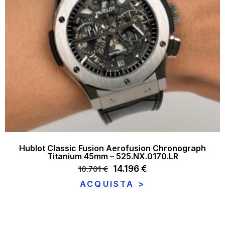
Hublot Classic Fusion Aerofusion Chronograph
Titanium 45mm – 525.NX.0170.LR
Il
14.196
€
Il
16.701
€
prezzo
prezzo
ACQUISTA >
originale
attuale
era:
è:
16.701 €.
14.196 €.