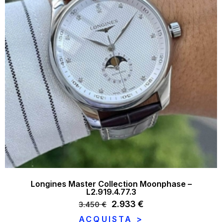
Longines Master Collection Moonphase –
L2.919.4.77.3
Il
2.933
€
Il
3.450
€
prezzo
prezzo
ACQUISTA >