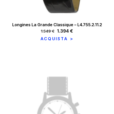
Longines La Grande Classique – L4.755.2.11.2
Il
1.394
€
Il
1.549
€
prezzo
prezzo
ACQUISTA >
originale
attuale
era:
è:
1.549 €.
1.394 €.