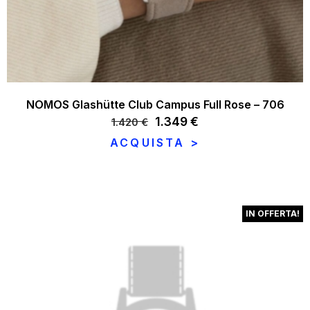
NOMOS Glashütte Club Campus Full Rose – 706
Il
1.349
€
Il
1.420
€
prezzo
prezzo
ACQUISTA >
originale
attuale
era:
è:
1.420 €.
1.349 €.
IN OFFERTA!