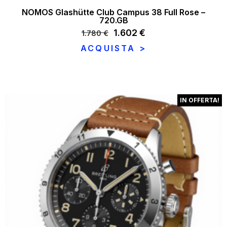
NOMOS Glashütte Club Campus 38 Full Rose –
720.GB
Il
1.602
€
Il
1.780
€
prezzo
prezzo
ACQUISTA >
originale
attuale
era:
è:
1.780 €.
1.602 €.
IN OFFERTA!