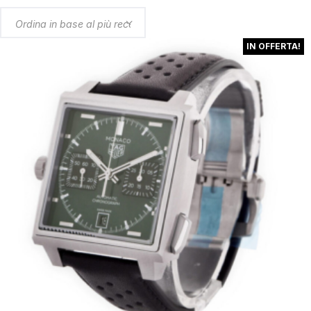
in
base
al
IN OFFERTA!
più
recente