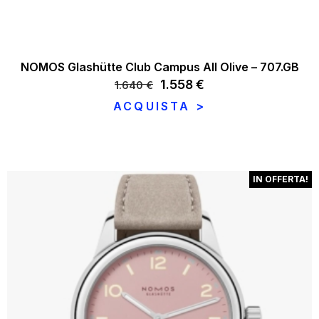
NOMOS Glashütte Club Campus All Olive – 707.GB
Il
1.558
€
Il
1.640
€
prezzo
prezzo
ACQUISTA >
originale
attuale
era:
è:
1.640 €.
1.558 €.
IN OFFERTA!