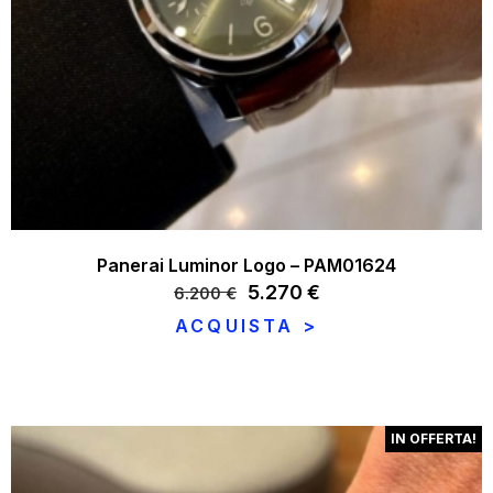
Panerai Luminor Logo – PAM01624
Il
5.270
€
Il
6.200
€
prezzo
prezzo
ACQUISTA >
originale
attuale
era:
è:
6.200 €.
5.270 €.
IN OFFERTA!