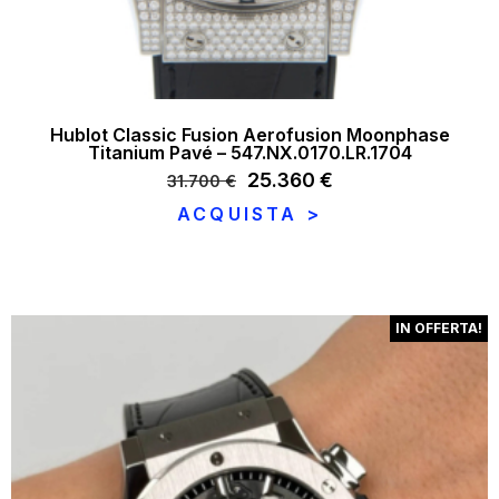
Hublot Classic Fusion Aerofusion Moonphase
Titanium Pavé – 547.NX.0170.LR.1704
Il
25.360
€
Il
31.700
€
prezzo
prezzo
ACQUISTA >
originale
attuale
era:
è:
31.700 €.
25.360 €.
IN OFFERTA!