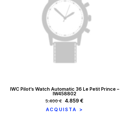
IWC Pilot’s Watch Automatic 36 Le Petit Prince –
IW458802
Il
4.859
€
Il
5.400
€
prezzo
prezzo
ACQUISTA >
originale
attuale
era:
è:
5.400 €.
4.859 €.