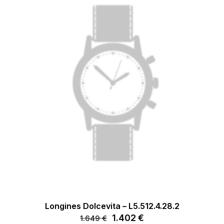
Longines Dolcevita – L5.512.4.28.2
Il
1.402
€
Il
1.649
€