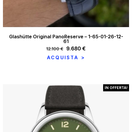
Glashütte Original PanoReserve – 1-65-01-26-12-
61
Il
9.680
€
Il
12.100
€
prezzo
prezzo
ACQUISTA >
originale
attuale
era:
è:
12.100 €.
9.680 €.
IN OFFERTA!