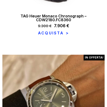
TAG Heuer Monaco Chronograph –
CDW2180.FC8360
Il
7.906
€
Il
9.300
€
prezzo
prezzo
ACQUISTA >
originale
attuale
era:
è:
9.300 €.
7.906 €.
IN OFFERTA!