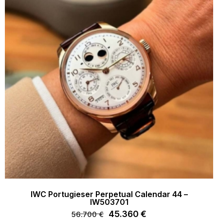
IWC Portugieser Perpetual Calendar 44 –
IW503701
Il
45.360
€
Il
56.700
€