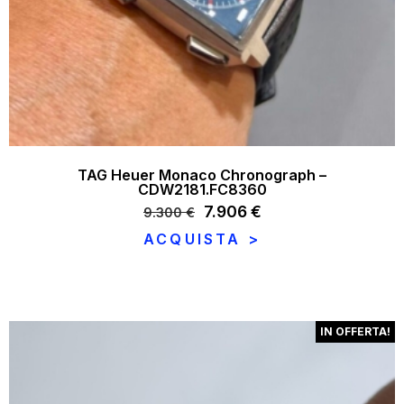
TAG Heuer Monaco Chronograph –
CDW2181.FC8360
Il
7.906
€
Il
9.300
€
prezzo
prezzo
ACQUISTA >
originale
attuale
era:
è:
9.300 €.
7.906 €.
IN OFFERTA!