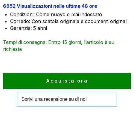
6652 Visualizzazioni nelle ultime 48 ore
originale
attuale
Condizioni: Come nuovo e mai indossato
era:
è:
Corredo: Con scatola originale e documenti originali
6.600 €.
5.280 €.
Garanzia: 5 anni
Tempi di consegna: Entro 15 giorni, l’articolo è su
richiesta
Acquista ora