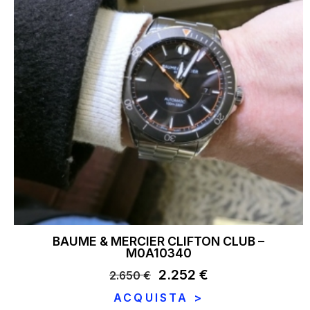
BAUME & MERCIER CLIFTON CLUB –
M0A10340
Il
2.252
€
Il
2.650
€
prezzo
prezzo
ACQUISTA >
originale
attuale