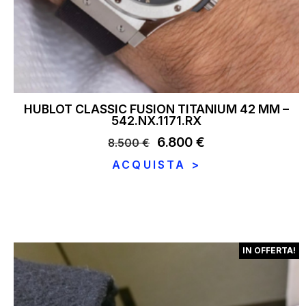
HUBLOT CLASSIC FUSION TITANIUM 42 MM –
542.NX.1171.RX
Il
6.800
€
Il
8.500
€
prezzo
prezzo
ACQUISTA >
originale
attuale
era:
è:
8.500 €.
6.800 €.
IN OFFERTA!