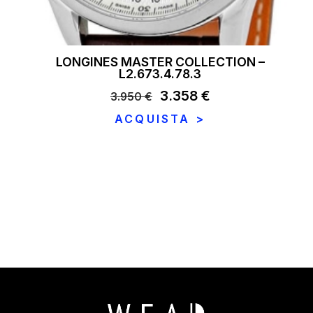
LONGINES MASTER COLLECTION –
L2.673.4.78.3
Il
3.358
€
Il
3.950
€
prezzo
prezzo
ACQUISTA >
originale
attuale
era:
è:
3.950 €.
3.358 €.