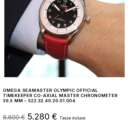
OMEGA SEAMASTER OLYMPIC OFFICIAL
TIMEKEEPER CO-AXIAL MASTER CHRONOMETER
39.5 MM – 522.32.40.20.01.004
Il
5.280
€
Il
6.600
€
Tasse incluse
prezzo
prezzo