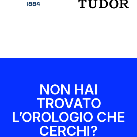
NON HAI
TROVATO
L’OROLOGIO CHE
CERCHI?