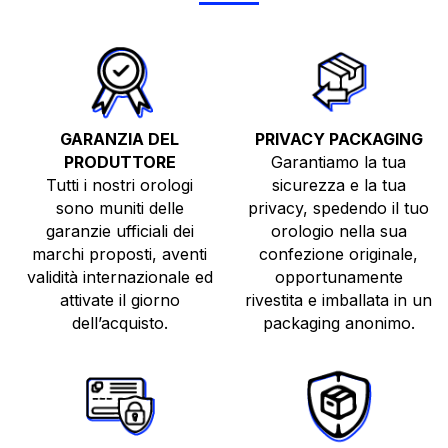
GARANZIA DEL
PRIVACY PACKAGING
PRODUTTORE
Garantiamo la tua
Tutti i nostri orologi
sicurezza e la tua
sono muniti delle
privacy, spedendo il tuo
TUTTI GLI OROLOGI
garanzie ufficiali dei
orologio nella sua
NUOVI
marchi proposti, aventi
confezione originale,
validità internazionale ed
opportunamente
USATI
attivate il giorno
rivestita e imballata in un
TOP BRANDS
dell’acquisto.
packaging anonimo.
VENDI O PERMUTA