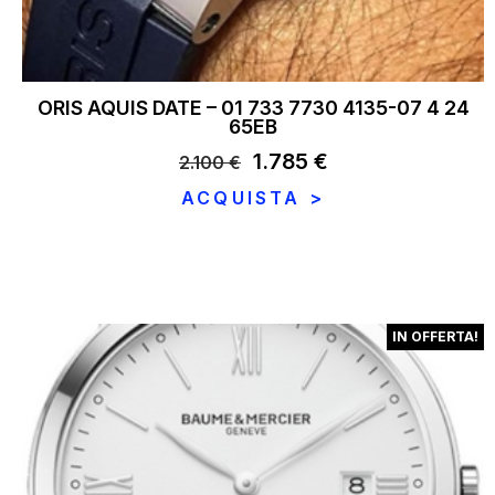
ORIS AQUIS DATE – 01 733 7730 4135-07 4 24
65EB
Il
1.785
€
Il
2.100
€
prezzo
prezzo
ACQUISTA >
originale
attuale
era:
è:
2.100 €.
1.785 €.
IN OFFERTA!