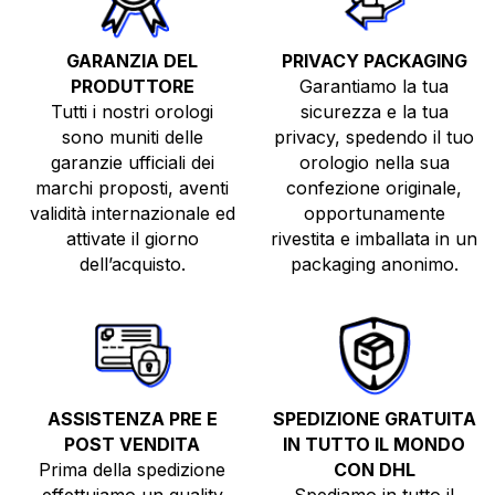
GARANZIA DEL
PRIVACY PACKAGING
PRODUTTORE
Garantiamo la tua
Tutti i nostri orologi
sicurezza e la tua
sono muniti delle
privacy, spedendo il tuo
garanzie ufficiali dei
orologio nella sua
marchi proposti, aventi
confezione originale,
TUTTI GLI OROLOGI
validità internazionale ed
opportunamente
attivate il giorno
rivestita e imballata in un
NUOVI
dell’acquisto.
packaging anonimo.
USATI
TOP BRANDS
VENDI O PERMUTA
ASSISTENZA PRE E
SPEDIZIONE GRATUITA
POST VENDITA
IN TUTTO IL MONDO
Prima della spedizione
CON DHL