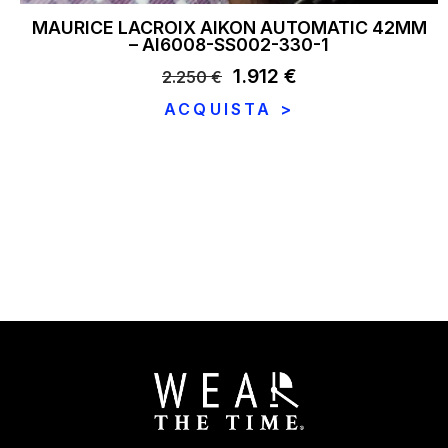
MAURICE LACROIX AIKON AUTOMATIC 42MM
– AI6008-SS002-330-1
Il
1.912
€
Il
2.250
€
prezzo
prezzo
ACQUISTA >
originale
attuale
era:
è:
2.250 €.
1.912 €.