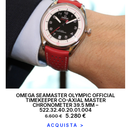
OMEGA SEAMASTER OLYMPIC OFFICIAL
TIMEKEEPER CO-AXIAL MASTER
CHRONOMETER 39.5 MM –
522.32.40.20.01.004
Il
5.280
€
Il
6.600
€
prezzo
prezzo
ACQUISTA >