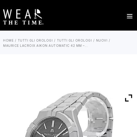
HOME
TUTTI GLI OROLOGI
TUTTI GLI OROLOGI
NUOVI
MAURICE LACROIX AIKON AUTOMATIC 42 MM –...