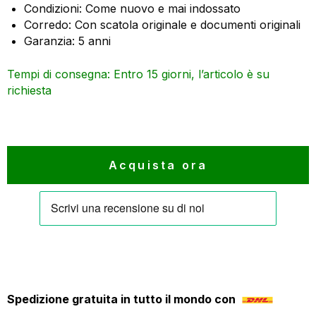
Condizioni: Come nuovo e mai indossato
era:
è:
Corredo: Con scatola originale e documenti originali
3.450 €.
2.933 €.
Garanzia: 5 anni
Tempi di consegna: Entro 15 giorni, l’articolo è su
richiesta
Acquista ora
Spedizione gratuita in tutto il mondo con