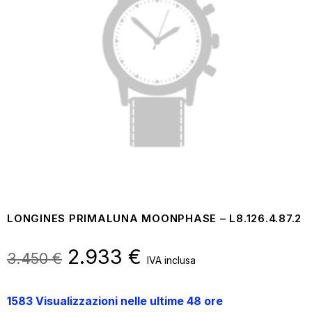
LONGINES PRIMALUNA MOONPHASE – L8.126.4.87.2
Il
2.933
€
Il
3.450
€
IVA inclusa
prezzo
prezzo
1583 Visualizzazioni nelle ultime 48 ore
originale
attuale