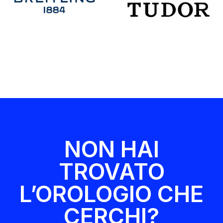
NON HAI
TROVATO
L’OROLOGIO CHE
CERCHI?