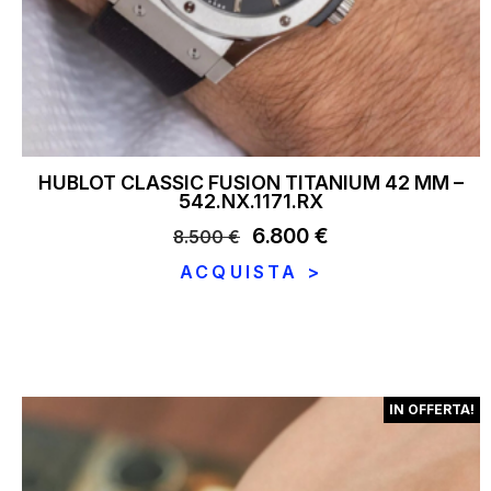
HUBLOT CLASSIC FUSION TITANIUM 42 MM –
542.NX.1171.RX
Il
6.800
€
Il
8.500
€
prezzo
prezzo
ACQUISTA >
originale
attuale
era:
è:
8.500 €.
6.800 €.
IN OFFERTA!