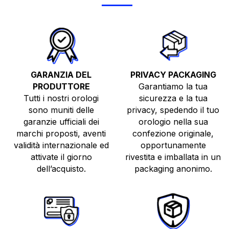
GARANZIA DEL
PRIVACY PACKAGING
PRODUTTORE
Garantiamo la tua
Tutti i nostri orologi
sicurezza e la tua
sono muniti delle
privacy, spedendo il tuo
TUTTI GLI OROLOGI
garanzie ufficiali dei
orologio nella sua
NUOVI
marchi proposti, aventi
confezione originale,
validità internazionale ed
opportunamente
USATI
attivate il giorno
rivestita e imballata in un
TOP BRANDS
dell’acquisto.
packaging anonimo.
VENDI O PERMUTA