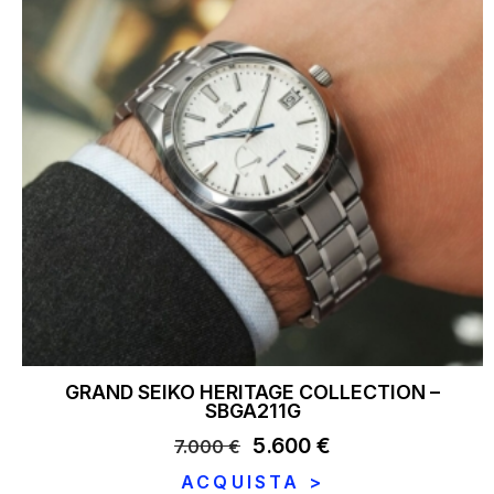
GRAND SEIKO HERITAGE COLLECTION –
SBGA211G
Il
5.600
€
Il
7.000
€
prezzo
prezzo
ACQUISTA >