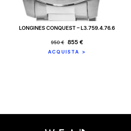
LONGINES CONQUEST – L3.759.4.76.6
Il
855
€
Il
950
€
prezzo
prezzo
ACQUISTA >
originale
attuale
era:
è:
950 €.
855 €.