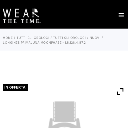
HOME
TUTTI GLI OROLOGI
TUTTI GLI OROLOGI
NUOVI
LONGINES PRIMALUNA MOONPHASE – L8.126.4.87.2
IN OFFERTA!