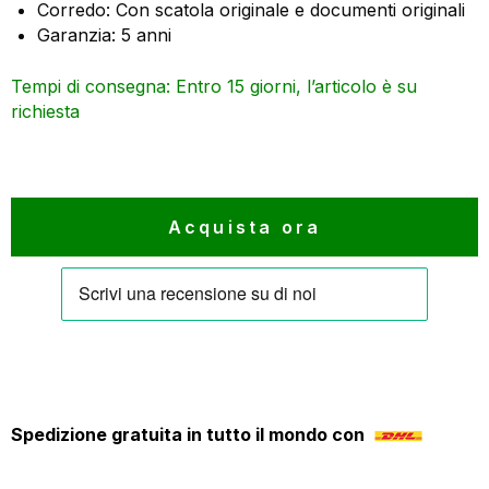
era:
è:
Corredo: Con scatola originale e documenti originali
7.000 €.
5.600 €.
Garanzia: 5 anni
Tempi di consegna: Entro 15 giorni, l’articolo è su
richiesta
Acquista ora
Spedizione gratuita in tutto il mondo con