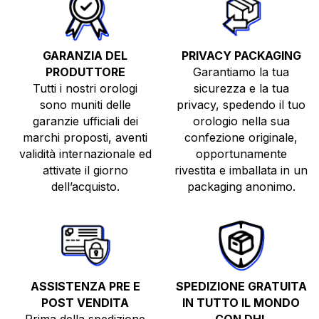
GARANZIA DEL
PRIVACY PACKAGING
PRODUTTORE
Garantiamo la tua
Tutti i nostri orologi
sicurezza e la tua
sono muniti delle
privacy, spedendo il tuo
garanzie ufficiali dei
orologio nella sua
TUTTI GLI OROLOGI
marchi proposti, aventi
confezione originale,
validità internazionale ed
opportunamente
NUOVI
attivate il giorno
rivestita e imballata in un
USATI
dell’acquisto.
packaging anonimo.
TOP BRANDS
VENDI O PERMUTA
ASSISTENZA PRE E
SPEDIZIONE GRATUITA
POST VENDITA
IN TUTTO IL MONDO
Prima della spedizione
CON DHL