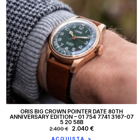
ORIS BIG CROWN POINTER DATE 80TH
ANNIVERSARY EDITION – 01 754 7741 3167-07
5 20 58B
Il
2.040
€
Il
2.400
€
prezzo
prezzo
ACQUISTA >