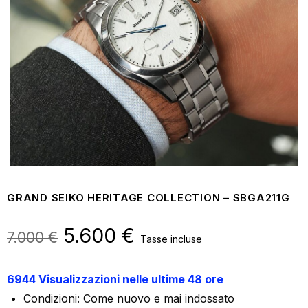
GRAND SEIKO HERITAGE COLLECTION – SBGA211G
Il
5.600
€
Il
7.000
€
Tasse incluse
prezzo
prezzo
6944 Visualizzazioni nelle ultime 48 ore
originale
attuale
Condizioni: Come nuovo e mai indossato