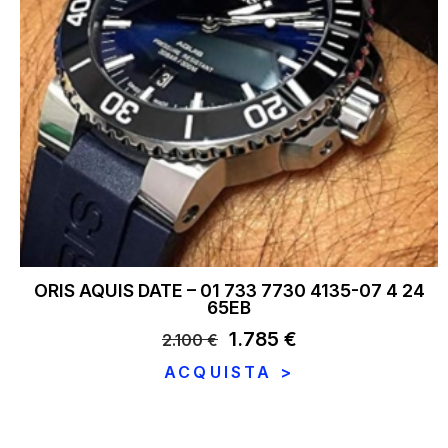
ORIS AQUIS DATE – 01 733 7730 4135-07 4 24
65EB
Il
1.785
€
Il
2.100
€
prezzo
prezzo
ACQUISTA >
originale
attuale
era:
è:
2.100 €.
1.785 €.