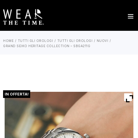
HOME
TUTTI GLI OROLOGI
TUTTI GLI OROLOGI
NUOVI
GRAND SEIKO HERITAGE COLLECTION – SBGA211G
IN OFFERTA!