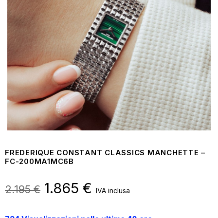
FREDERIQUE CONSTANT CLASSICS MANCHETTE –
FC-200MA1MC6B
Il
1.865
€
Il
2.195
€
IVA inclusa
prezzo
prezzo