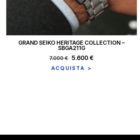
GRAND SEIKO HERITAGE COLLECTION –
SBGA211G
Il
5.600
€
Il
7.000
€
prezzo
prezzo
ACQUISTA >
originale
attuale
era:
è:
7.000 €.
5.600 €.