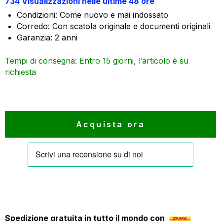
734 Visualizzazioni nelle ultime 48 ore
originale
attuale
Condizioni: Come nuovo e mai indossato
era:
è:
Corredo: Con scatola originale e documenti originali
2.195 €.
1.865 €.
Garanzia: 2 anni
Tempi di consegna: Entro 15 giorni, l’articolo è su
richiesta
Acquista ora
Spedizione gratuita in tutto il mondo con