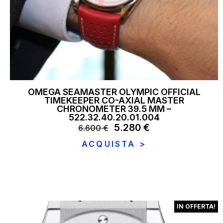
OMEGA SEAMASTER OLYMPIC OFFICIAL
TIMEKEEPER CO-AXIAL MASTER
CHRONOMETER 39.5 MM –
522.32.40.20.01.004
Il
5.280
€
Il
6.600
€
prezzo
prezzo
ACQUISTA >
originale
attuale
era:
è:
6.600 €.
5.280 €.
IN OFFERTA!