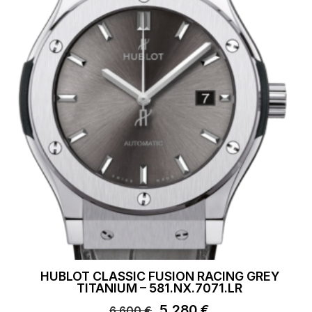
HUBLOT CLASSIC FUSION RACING GREY
TITANIUM – 581.NX.7071.LR
Il
5.280
€
Il
6.600
€