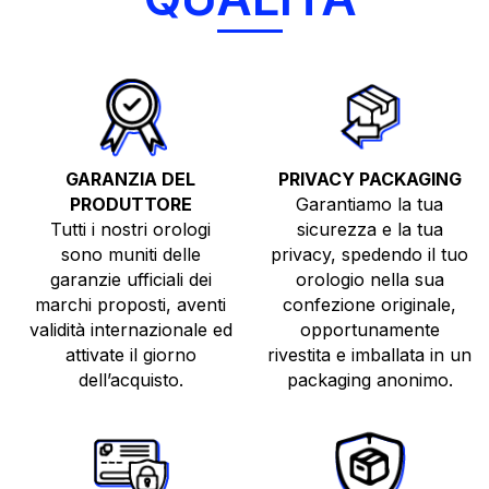
GARANZIA DEL
PRIVACY PACKAGING
PRODUTTORE
Garantiamo la tua
Tutti i nostri orologi
sicurezza e la tua
sono muniti delle
privacy, spedendo il tuo
TUTTI GLI OROLOGI
garanzie ufficiali dei
orologio nella sua
NUOVI
marchi proposti, aventi
confezione originale,
validità internazionale ed
opportunamente
USATI
attivate il giorno
rivestita e imballata in un
TOP BRANDS
dell’acquisto.
packaging anonimo.
VENDI O PERMUTA