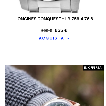
LONGINES CONQUEST – L3.759.4.76.6
Il
855
€
Il
950
€
prezzo
prezzo
ACQUISTA >
originale
attuale
era:
è:
950 €.
855 €.
IN OFFERTA!