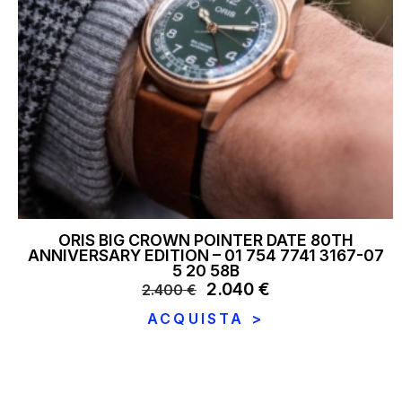
ORIS BIG CROWN POINTER DATE 80TH
ANNIVERSARY EDITION – 01 754 7741 3167-07
5 20 58B
Il
2.040
€
Il
2.400
€
prezzo
prezzo
ACQUISTA >
originale
attuale
era:
è:
2.400 €.
2.040 €.