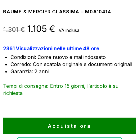
BAUME & MERCIER CLASSIMA – M0A10414
Il
1.105
€
Il
1.301
€
IVA inclusa
prezzo
prezzo
2361 Visualizzazioni nelle ultime 48 ore
originale
attuale
Condizioni: Come nuovo e mai indossato
era:
è:
Corredo: Con scatola originale e documenti originali
1.301 €.
1.105 €.
Garanzia: 2 anni
Tempi di consegna: Entro 15 giorni, l’articolo è su
richiesta
Acquista ora