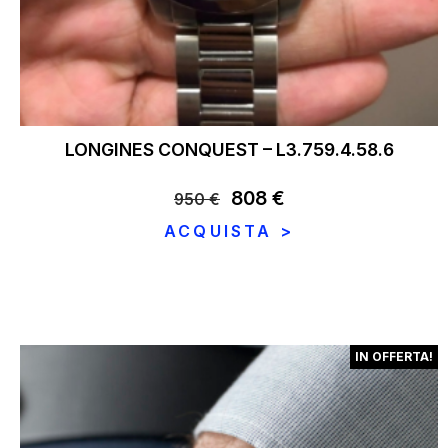
LONGINES CONQUEST – L3.759.4.58.6
Il
808
€
Il
950
€
prezzo
prezzo
ACQUISTA >
originale
attuale
era:
è:
950 €.
808 €.
IN OFFERTA!