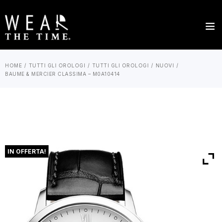
HOME
TUTTI GLI OROLOGI
TUTTI GLI OROLOGI
NUOVI
BAUME & MERCIER CLASSIMA – M0A10414
IN OFFERTA!