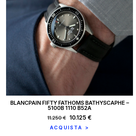
BLANCPAIN FIFTY FATHOMS BATHYSCAPHE –
5100B 1110 B52A
Il
10.125
€
Il
11.250
€
prezzo
prezzo
ACQUISTA >
originale
attuale