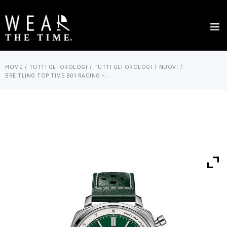
HOME
TUTTI GLI OROLOGI
TUTTI GLI OROLOGI
NUOVI
BREITLING TOP TIME B01 RACING –...