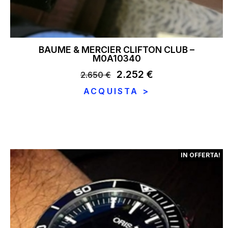
BAUME & MERCIER CLIFTON CLUB –
M0A10340
Il
2.252
€
Il
2.650
€
prezzo
prezzo
ACQUISTA >
originale
attuale
era:
è:
2.650 €.
2.252 €.
IN OFFERTA!