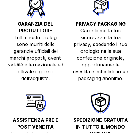
GARANZIA DEL
PRIVACY PACKAGING
PRODUTTORE
Garantiamo la tua
Tutti i nostri orologi
sicurezza e la tua
sono muniti delle
privacy, spedendo il tuo
garanzie ufficiali dei
orologio nella sua
TUTTI GLI OROLOGI
marchi proposti, aventi
confezione originale,
validità internazionale ed
opportunamente
NUOVI
attivate il giorno
rivestita e imballata in un
USATI
dell’acquisto.
packaging anonimo.
TOP BRANDS
VENDI O PERMUTA
ASSISTENZA PRE E
SPEDIZIONE GRATUITA
POST VENDITA
IN TUTTO IL MONDO