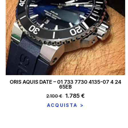
ORIS AQUIS DATE – 01 733 7730 4135-07 4 24
65EB
Il
1.785
€
Il
2.100
€
prezzo
prezzo
ACQUISTA >
originale
attuale
era:
è:
2.100 €.
1.785 €.