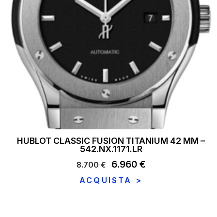
HUBLOT CLASSIC FUSION TITANIUM 42 MM –
542.NX.1171.LR
Il
6.960
€
Il
8.700
€
prezzo
prezzo
ACQUISTA >
originale
attuale
era:
è:
8.700 €.
6.960 €.