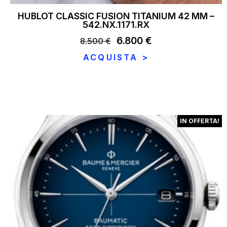
HUBLOT CLASSIC FUSION TITANIUM 42 MM –
542.NX.1171.RX
Il
6.800
€
Il
8.500
€
prezzo
prezzo
ACQUISTA >
originale
attuale
era:
è:
8.500 €.
6.800 €.
IN OFFERTA!