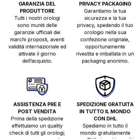
GARANZIA DEL
PRIVACY PACKAGING
PRODUTTORE
Garantiamo la tua
Tutti i nostri orologi
sicurezza e la tua
sono muniti delle
privacy, spedendo il tuo
garanzie ufficiali dei
orologio nella sua
marchi proposti, aventi
confezione originale,
validità internazionale ed
opportunamente
TUTTI GLI OROLOGI
attivate il giorno
rivestita e imballata in un
NUOVI
dell’acquisto.
packaging anonimo.
USATI
TOP BRANDS
VENDI O PERMUTA
ASSISTENZA PRE E
SPEDIZIONE GRATUITA
POST VENDITA
IN TUTTO IL MONDO
Prima della spedizione
CON DHL
effettuiamo un quality
Spediamo in tutto il
check di tutti gli orologi;
mondo gratuitamente