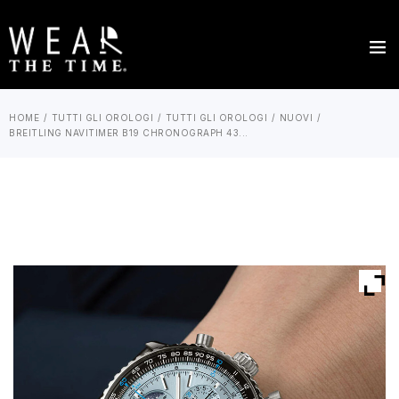
HOME
TUTTI GLI OROLOGI
TUTTI GLI OROLOGI
NUOVI
BREITLING NAVITIMER B19 CHRONOGRAPH 43...