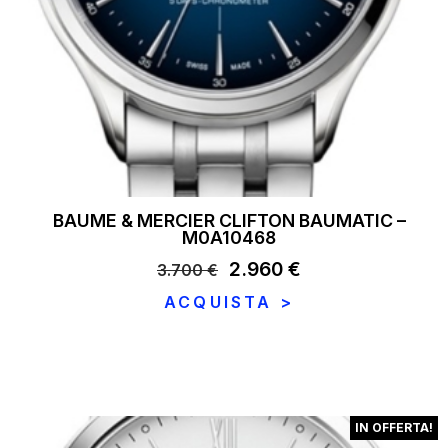
BAUME & MERCIER CLIFTON BAUMATIC –
M0A10468
Il
2.960
€
Il
3.700
€
prezzo
prezzo
ACQUISTA >
originale
attuale
era:
è:
3.700 €.
2.960 €.
IN OFFERTA!