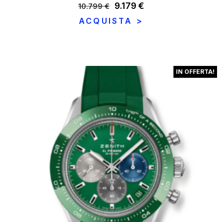
Il
9.179
€
Il
10.799
€
prezzo
prezzo
ACQUISTA >
originale
attuale
era:
è:
10.799 €.
9.179 €.
IN OFFERTA!