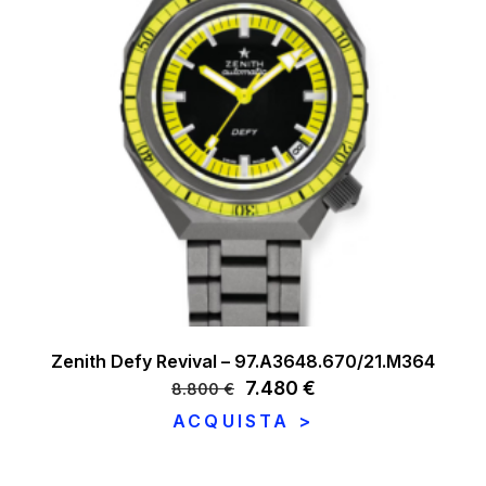
Zenith Defy Revival – 97.A3648.670/21.M364
Il
7.480
€
Il
8.800
€
prezzo
prezzo
ACQUISTA >
originale
attuale
era:
è:
8.800 €.
7.480 €.