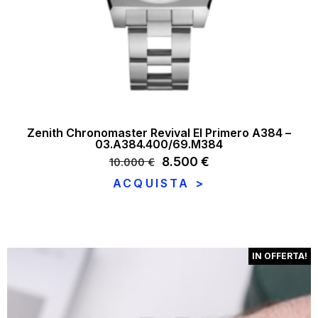
Zenith Chronomaster Revival El Primero A384 –
03.A384.400/69.M384
Il
8.500
€
Il
10.000
€
prezzo
prezzo
ACQUISTA >
originale
attuale
era:
è:
10.000 €.
8.500 €.
IN OFFERTA!