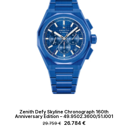
Zenith Defy Skyline Chronograph 160th
Anniversary Edition – 49.9502.3600/51.I001
Il
26.784
€
Il
29.759
€