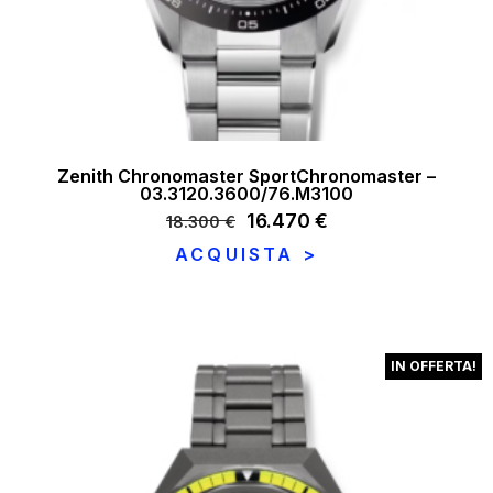
Zenith Chronomaster SportChronomaster –
03.3120.3600/76.M3100
Il
16.470
€
Il
18.300
€
prezzo
prezzo
ACQUISTA >
originale
attuale
era:
è:
18.300 €.
16.470 €.
IN OFFERTA!