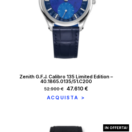
Zenith G.F.J. Calibro 135 Limited Edition –
40.1865.0135/51.C200
Il
47.610
€
Il
52.900
€
prezzo
prezzo
ACQUISTA >
originale
attuale
era:
è:
52.900 €.
47.610 €.
IN OFFERTA!