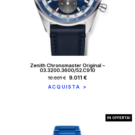
Zenith Chronomaster Original –
03.3200.3600/52.C910
Il
9.011
€
Il
10.601
€
prezzo
prezzo
ACQUISTA >
originale
attuale
era:
è:
10.601 €.
9.011 €.
IN OFFERTA!