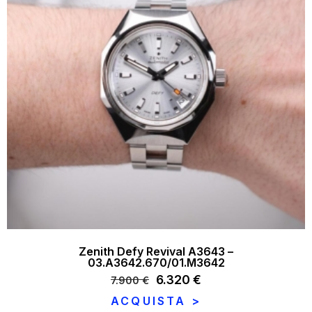
Zenith Defy Revival A3643 –
03.A3642.670/01.M3642
Il
6.320
€
Il
7.900
€
prezzo
prezzo
ACQUISTA >
originale
attuale