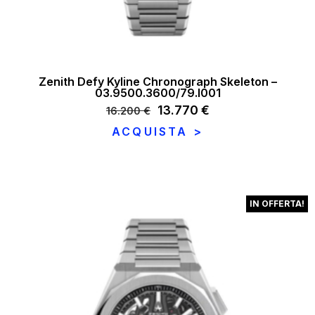
Zenith Defy Kyline Chronograph Skeleton –
03.9500.3600/79.I001
Il
13.770
€
Il
16.200
€
prezzo
prezzo
ACQUISTA >
originale
attuale
era:
è:
16.200 €.
13.770 €.
IN OFFERTA!