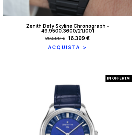
Zenith Defy Skyline Chronograph –
49.9500.3600/21.I001
Il
16.399
€
Il
20.500
€
prezzo
prezzo
ACQUISTA >
originale
attuale
era:
è:
20.500 €.
16.399 €.
IN OFFERTA!