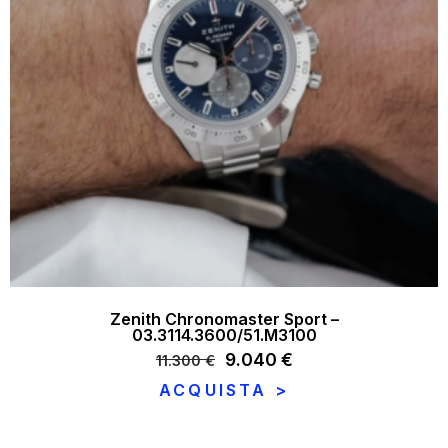
Zenith Chronomaster Sport –
03.3114.3600/51.M3100
Il
9.040
€
Il
11.300
€
prezzo
prezzo
ACQUISTA >
originale
attuale
era:
è:
11.300 €.
9.040 €.