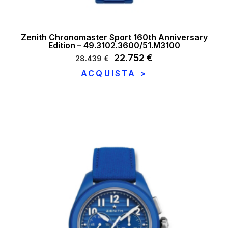
Zenith Chronomaster Sport 160th Anniversary
Edition – 49.3102.3600/51.M3100
Il
22.752
€
Il
28.439
€
prezzo
prezzo
ACQUISTA >
originale
attuale
era:
è:
28.439 €.
22.752 €.