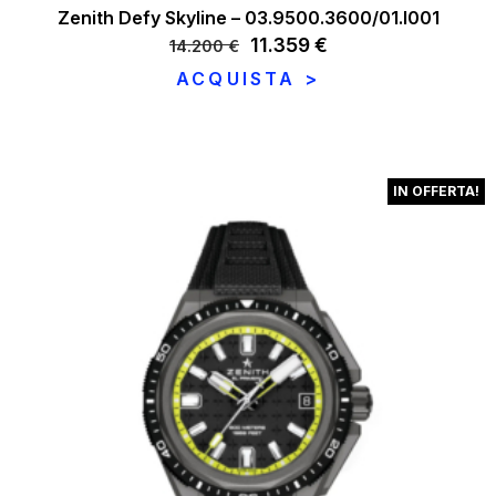
Zenith Defy Skyline – 03.9500.3600/01.I001
Il
11.359
€
Il
14.200
€
prezzo
prezzo
ACQUISTA >
originale
attuale
era:
è:
14.200 €.
11.359 €.
IN OFFERTA!