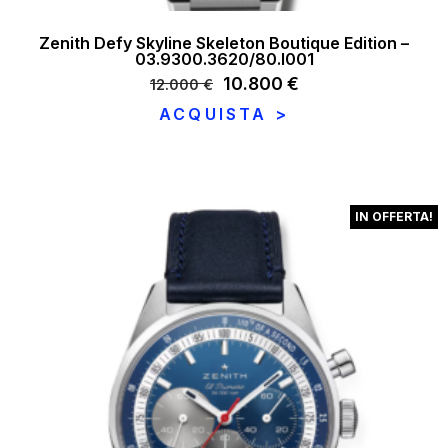
Zenith Defy Skyline Skeleton Boutique Edition –
03.9300.3620/80.I001
Il
10.800
€
Il
12.000
€
prezzo
prezzo
ACQUISTA >
originale
attuale
era:
è:
12.000 €.
10.800 €.
IN OFFERTA!