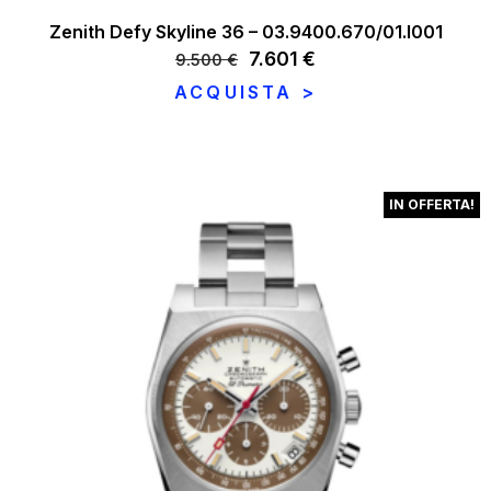
Zenith Defy Skyline 36 – 03.9400.670/01.I001
Il
7.601
€
Il
9.500
€
prezzo
prezzo
ACQUISTA >
originale
attuale
era:
è:
9.500 €.
7.601 €.
IN OFFERTA!