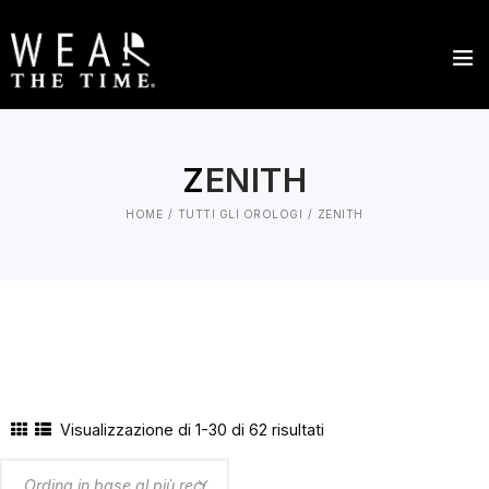
Z
ENITH
HOME
TUTTI GLI OROLOGI
ZENITH
Visualizzazione di 1-30 di 62 risultati
Ordina
in
base