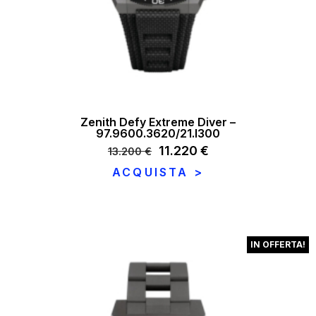
Zenith Defy Extreme Diver –
97.9600.3620/21.I300
Il
11.220
€
Il
13.200
€
prezzo
prezzo
ACQUISTA >
originale
attuale
era:
è:
13.200 €.
11.220 €.
IN OFFERTA!