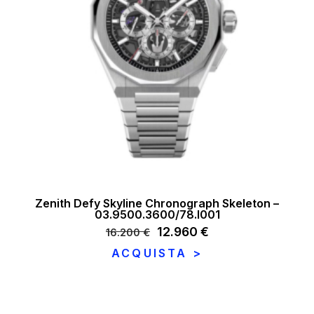
Zenith Defy Skyline Chronograph Skeleton –
03.9500.3600/78.I001
Il
12.960
€
Il
16.200
€
prezzo
prezzo
ACQUISTA >
originale
attuale
era:
è:
16.200 €.
12.960 €.