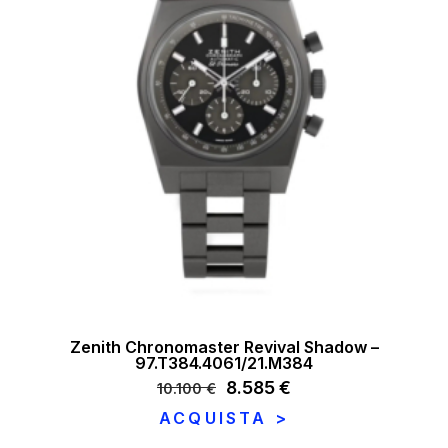
Zenith Chronomaster Revival Shadow –
97.T384.4061/21.M384
Il
8.585
€
Il
10.100
€
prezzo
prezzo
ACQUISTA >
originale
attuale