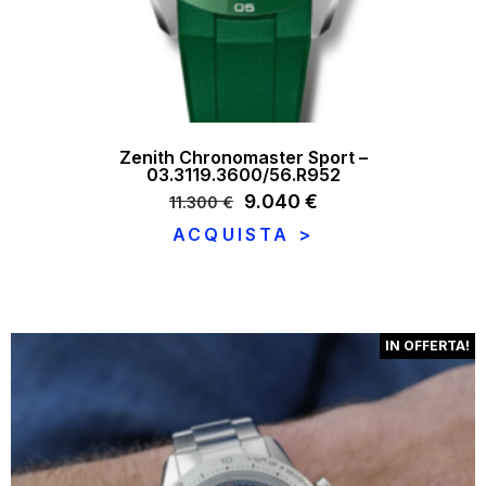
Zenith Chronomaster Sport –
03.3119.3600/56.R952
Il
9.040
€
Il
11.300
€
prezzo
prezzo
ACQUISTA >
originale
attuale
era:
è:
11.300 €.
9.040 €.
IN OFFERTA!