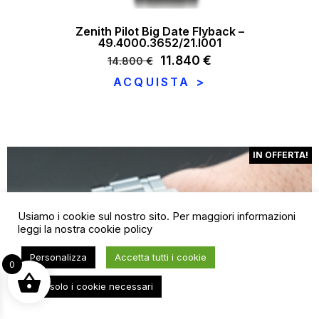
Zenith Pilot Big Date Flyback –
49.4000.3652/21.I001
Il
11.840
€
Il
14.800
€
prezzo
prezzo
ACQUISTA >
originale
attuale
era:
è:
14.800 €.
11.840 €.
IN OFFERTA!
Usiamo i cookie sul nostro sito. Per maggiori informazioni
leggi la nostra
cookie policy
Personalizza
Accetta tutti i cookie
0
Usa solo i cookie necessari