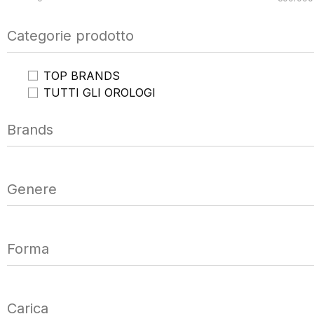
Categorie prodotto
TOP BRANDS
TUTTI GLI OROLOGI
Brands
TUTTI GLI OROLOGI
NUOVI
USATI
Genere
TOP BRANDS
VENDI O PERMUTA
Forma
Carica