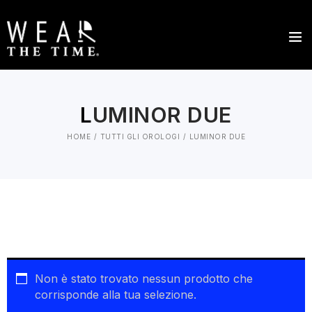
L
UMINOR DUE
HOME
TUTTI GLI OROLOGI
LUMINOR DUE
Non è stato trovato nessun prodotto che
corrisponde alla tua selezione.