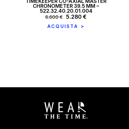
TIMEKEEPER CO-AXIAL MASTER
CHRONOMETER 39.5 MM –
522.32.40.20.01.004
Il
5.280
€
Il
6.600
€
prezzo
prezzo
ACQUISTA >
originale
attuale
era:
è:
6.600 €.
5.280 €.