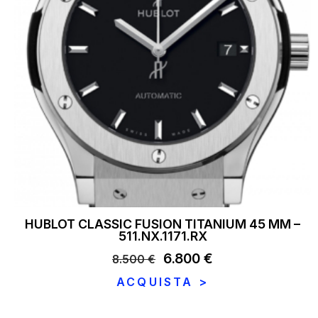
HUBLOT CLASSIC FUSION TITANIUM 45 MM –
511.NX.1171.RX
Il
6.800
€
Il
8.500
€
prezzo
prezzo
ACQUISTA >
originale
attuale
era:
è: