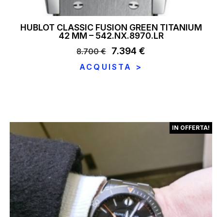
HUBLOT CLASSIC FUSION GREEN TITANIUM
42 MM – 542.NX.8970.LR
Il
7.394
€
Il
8.700
€
prezzo
prezzo
ACQUISTA >
originale
attuale
era:
è:
8.700 €.
7.394 €.
IN OFFERTA!