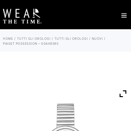
HOME
TUTTI GLI OROLOGI
TUTTI GLI OROLOGI
NUOVI
PIAGET POSSESSION – G0A48380