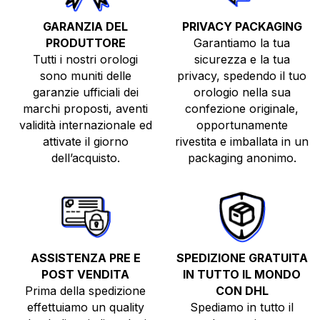
GARANZIA DEL
PRIVACY PACKAGING
PRODUTTORE
Garantiamo la tua
Tutti i nostri orologi
sicurezza e la tua
sono muniti delle
privacy, spedendo il tuo
garanzie ufficiali dei
orologio nella sua
marchi proposti, aventi
confezione originale,
validità internazionale ed
opportunamente
TUTTI GLI OROLOGI
attivate il giorno
rivestita e imballata in un
NUOVI
dell’acquisto.
packaging anonimo.
USATI
TOP BRANDS
VENDI O PERMUTA
ASSISTENZA PRE E
SPEDIZIONE GRATUITA
POST VENDITA
IN TUTTO IL MONDO
Prima della spedizione
CON DHL
effettuiamo un quality
Spediamo in tutto il