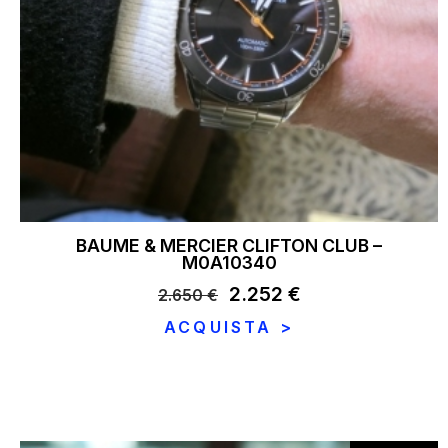
BAUME & MERCIER CLIFTON CLUB –
M0A10340
Il
2.252
€
Il
2.650
€
prezzo
prezzo
ACQUISTA >
originale
attuale
era:
è:
2.650 €.
2.252 €.