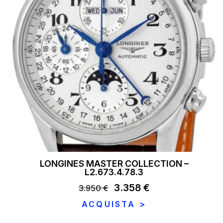
LONGINES MASTER COLLECTION –
L2.673.4.78.3
Il
3.358
€
Il
3.950
€
prezzo
prezzo
ACQUISTA >
originale
attuale