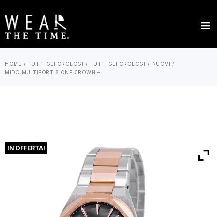
HOME
TUTTI GLI OROLOGI
TUTTI GLI OROLOGI
NUOVI
MIDO MULTIFORT 8 ONE CROWN –...
IN OFFERTA!