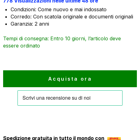
778 Visualizzazioni nelle ultime 48 ore
originale
attuale
Condizioni: Come nuovo e mai indossato
era:
è:
Corredo: Con scatola originale e documenti originali
1.150 €.
1.036 €.
Garanzia: 2 anni
Tempi di consegna: Entro 10 giorni, l’articolo deve
essere ordinato
Acquista ora
Spedizione gratuita in tutto il mondo con