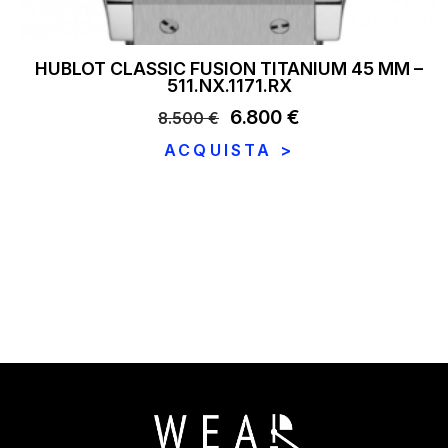
HUBLOT CLASSIC FUSION TITANIUM 45 MM –
511.NX.1171.RX
Il
6.800
€
Il
8.500
€
prezzo
prezzo
ACQUISTA >
originale
attuale
era:
è:
8.500 €.
6.800 €.