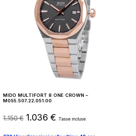
MIDO MULTIFORT 8 ONE CROWN –
M055.507.22.051.00
Il
1.036
€
Il
1.150
€
Tasse incluse
prezzo
prezzo