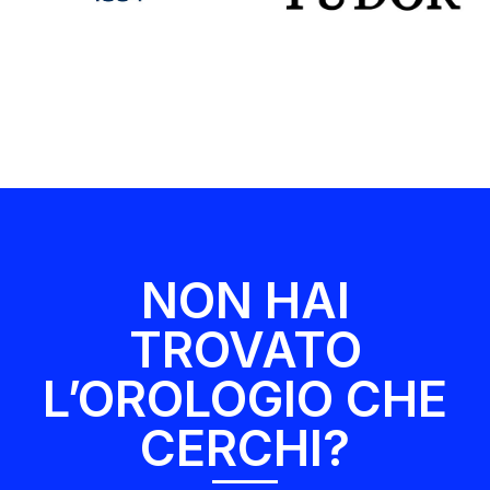
NON HAI
TROVATO
L’OROLOGIO CHE
CERCHI?