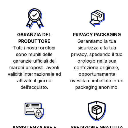
GARANZIA DEL
PRIVACY PACKAGING
PRODUTTORE
Garantiamo la tua
Tutti i nostri orologi
sicurezza e la tua
sono muniti delle
privacy, spedendo il tuo
TUTTI GLI OROLOGI
garanzie ufficiali dei
orologio nella sua
marchi proposti, aventi
confezione originale,
NUOVI
validità internazionale ed
opportunamente
USATI
attivate il giorno
rivestita e imballata in un
dell’acquisto.
packaging anonimo.
TOP BRANDS
VENDI O PERMUTA
ASSISTENZA PRE E
SPEDIZIONE GRATUITA