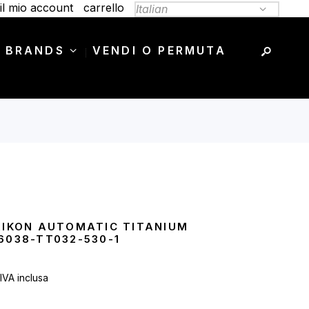
il mio account
carrello
 BRANDS
VENDI O PERMUTA
AIKON AUTOMATIC TITANIUM
6038-TT032-530-1
l
IVA inclusa
prezzo
e
attuale