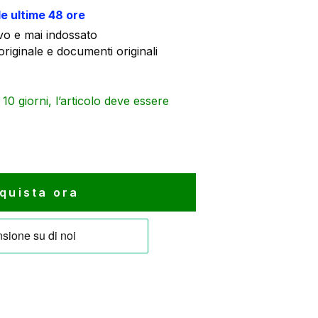
è:
le ultime 48 ore
3.698 €.
o e mai indossato
riginale e documenti originali
0 giorni, l’articolo deve essere
quista ora