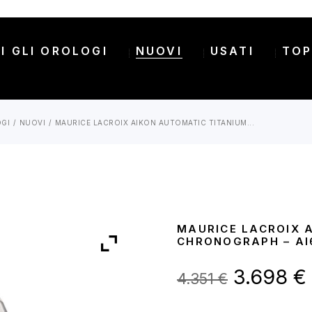
I GLI OROLOGI
NUOVI
USATI
TOP
OGI
NUOVI
MAURICE LACROIX AIKON AUTOMATIC TITANIUM...
MAURICE LACROIX 
CHRONOGRAPH – AI
Il
I
3.698
€
4.351
€
prezzo
original