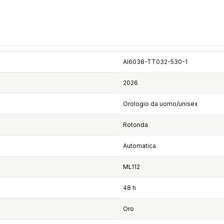
AI6038-TT032-530-1
2026
Orologio da uomo/unisex
Rotonda
Automatica
ML112
48 h
Oro