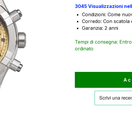
era:
3045 Visualizzazioni nel
4.351 €.
Condizioni: Come nuov
Corredo: Con scatola o
Garanzia: 2 anni
Tempi di consegna: Entro 1
ordinato
Ac