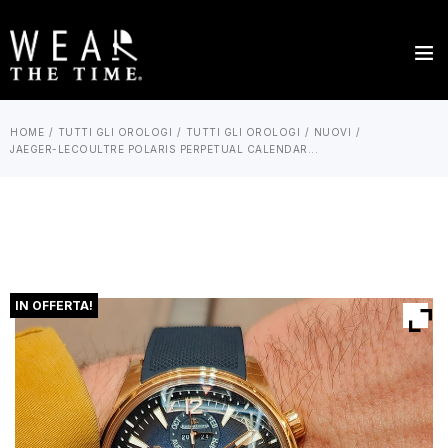
HOME
TUTTI GLI OROLOGI
TUTTI GLI OROLOGI
NUOVI
JAEGER-LECOULTRE POLARIS PERPETUAL CALENDAR...
IN OFFERTA!