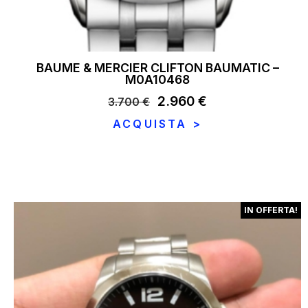
BAUME & MERCIER CLIFTON BAUMATIC –
M0A10468
Il
2.960
€
Il
3.700
€
prezzo
prezzo
ACQUISTA >
originale
attuale
era:
è:
3.700 €.
2.960 €.
IN OFFERTA!