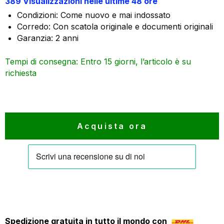
389 Visualizzazioni nelle ultime 48 ore
originale
attuale
Condizioni: Come nuovo e mai indossato
era:
è:
Corredo: Con scatola originale e documenti originali
59.500 €.
53.550 €.
Garanzia: 2 anni
Tempi di consegna: Entro 15 giorni, l’articolo è su
richiesta
Acquista ora
Spedizione gratuita in tutto il mondo con