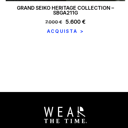
GRAND SEIKO HERITAGE COLLECTION –
SBGA211G
Il
5.600
€
Il
7.000
€
prezzo
prezzo
ACQUISTA >
originale
attuale
era:
è:
7.000 €.
5.600 €.