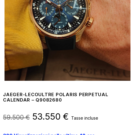
JAEGER-LECOULTRE POLARIS PERPETUAL
CALENDAR – Q9082680
Il
53.550
€
Il
59.500
€
Tasse incluse
prezzo
prezzo