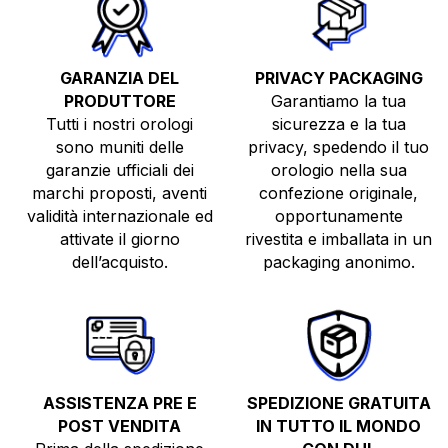
GARANZIA DEL
PRIVACY PACKAGING
PRODUTTORE
Garantiamo la tua
Tutti i nostri orologi
sicurezza e la tua
sono muniti delle
privacy, spedendo il tuo
garanzie ufficiali dei
orologio nella sua
TUTTI GLI OROLOGI
marchi proposti, aventi
confezione originale,
validità internazionale ed
opportunamente
NUOVI
attivate il giorno
rivestita e imballata in un
USATI
dell’acquisto.
packaging anonimo.
TOP BRANDS
VENDI O PERMUTA
ASSISTENZA PRE E
SPEDIZIONE GRATUITA
POST VENDITA
IN TUTTO IL MONDO