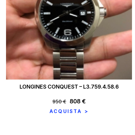
LONGINES CONQUEST – L3.759.4.58.6
Il
808
€
Il
950
€
prezzo
prezzo
ACQUISTA >
originale
attuale
era:
è:
950 €.
808 €.