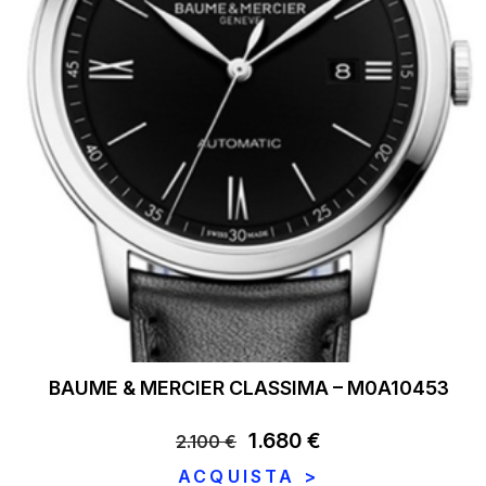
BAUME & MERCIER CLASSIMA – M0A10453
Il
1.680
€
Il
2.100
€
prezzo
prezzo
ACQUISTA >