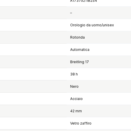
A17375211B2S4
–
Orologio da uomo/unisex
Rotonda
Automatica
Breitling 17
38 h
Nero
Acciaio
42 mm
Vetro zaffiro