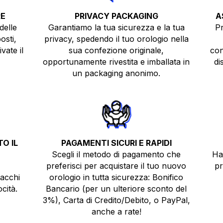
RE
PRIVACY PACKAGING
A
delle
Garantiamo la tua sicurezza e la tua
Pr
osti,
privacy, spedendo il tuo orologio nella
vate il
sua confezione originale,
con
opportunamente rivestita e imballata in
di
un packaging anonimo.
O IL
PAGAMENTI SICURI E RAPIDI
Scegli il metodo di pagamento che
Ha
preferisci per acquistare il tuo nuovo
pr
pacchi
orologio in tutta sicurezza: Bonifico
cità.
Bancario (per un ulteriore sconto del
3%), Carta di Credito/Debito, o PayPal,
anche a rate!