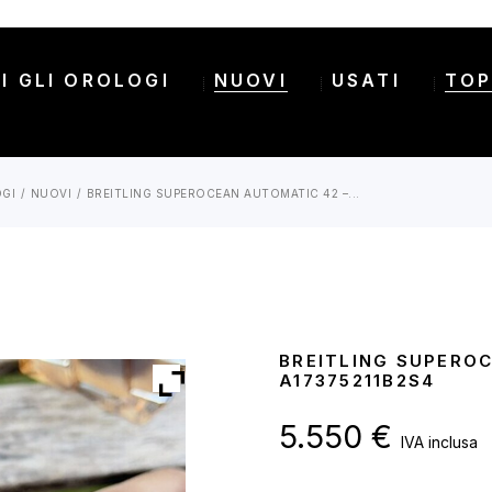
I GLI OROLOGI
NUOVI
USATI
TOP
OGI
NUOVI
BREITLING SUPEROCEAN AUTOMATIC 42 –...
BREITLING SUPERO
A17375211B2S4
5.550
€
IVA inclusa