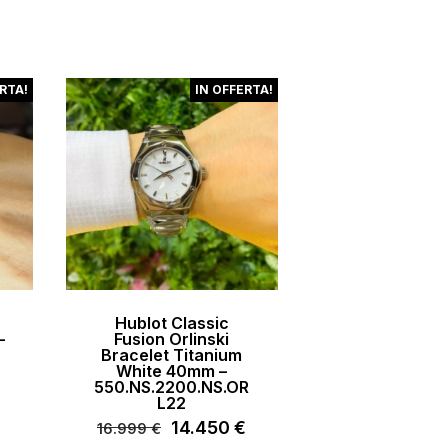
attuale
originale
attuale
è:
era:
è:
5.840 €.
8.600 €.
6.880 €.
RTA!
IN OFFERTA!
Hublot Classic
–
Fusion Orlinski
Bracelet Titanium
White 40mm –
€
Il
550.NS.2200.NS.OR
prezzo
L22
attuale
Il
14.450
€
Il
16.999
€
è: