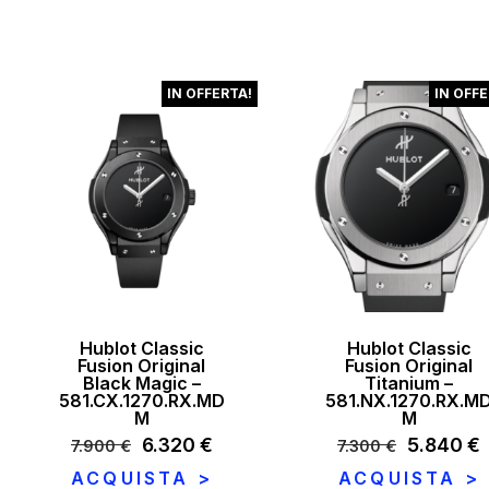
era:
è
era:
è:
10.200 
8
15.900 €.
13.515 €.
IN OFFERTA!
IN OFFE
Hublot Classic
Hublot Classic
Fusion Original
Fusion Original
Black Magic –
Titanium –
581.CX.1270.RX.MD
581.NX.1270.RX.M
M
M
Il
6.320
€
Il
Il
5.840
€
I
7.900
€
7.300
€
prezzo
prezzo
prezzo
ACQUISTA >
ACQUISTA >