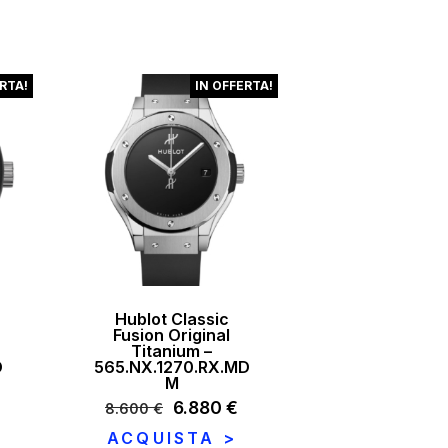
:
era:
è:
€.
.161 €.
8.100 €.
6.479 €.
RTA!
IN OFFERTA!
Hublot Classic
Fusion Original
Titanium –
D
565.NX.1270.RX.MD
M
l
Il
6.880
€
Il
8.600
€
prezzo
prezzo
prezzo
ACQUISTA >