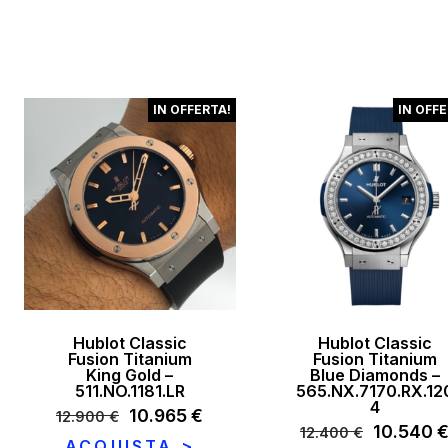
49.500 €.
42.075 €.
14.500 €
IN OFFERTA!
IN OFFE
Hublot Classic
Hublot Classic
Fusion Titanium
Fusion Titanium
King Gold –
Blue Diamonds –
511.NO.1181.LR
565.NX.7170.RX.12
4
Il
10.965
€
Il
12.900
€
Il
10.540
12.400
€
prezzo
prezzo
ACQUISTA >