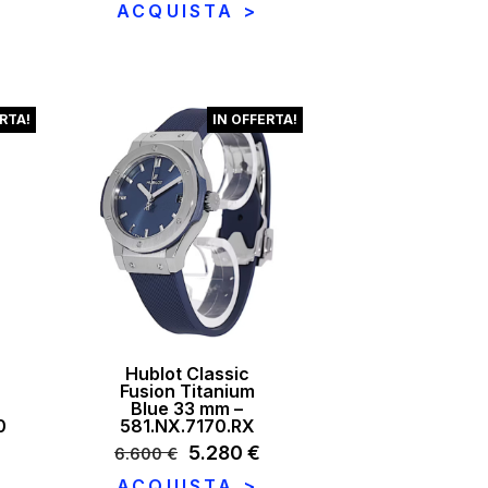
prezzo
prezzo
ACQUISTA >
.
12.324 €.
originale
attuale
era:
è:
16.999 €.
14.450 €.
RTA!
IN OFFERTA!
Hublot Classic
Fusion Titanium
Blue 33 mm –
0
581.NX.7170.RX
Il
5.280
€
Il
6.600
€
€
Il
prezzo
prezzo
ACQUISTA >