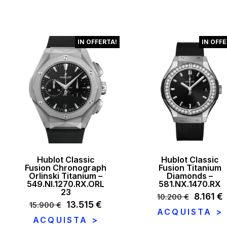
48.300 €.
38.640 €.
era:
è
7.100 €.
6
IN OFFERTA!
IN OFFE
Hublot Classic
Hublot Classic
Fusion Chronograph
Fusion Titanium
Orlinski Titanium –
Diamonds –
549.NI.1270.RX.ORL
581.NX.1470.RX
23
Il
8.161
€
I
10.200
€
Il
13.515
€
Il
15.900
€
prezzo
ACQUISTA >
prezzo
prezzo
original
ACQUISTA >
originale
attuale