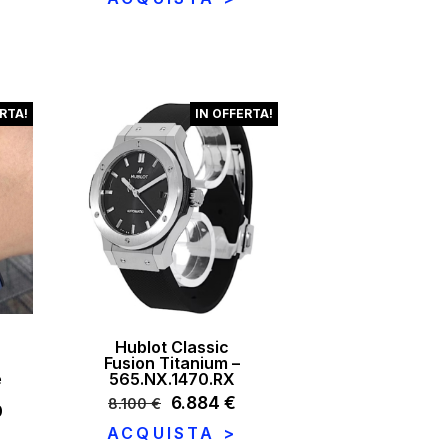
prezzo
originale
attuale
attuale
era:
è:
è:
6.600 €.
5.280 €.
.
10.540 €.
RTA!
IN OFFERTA!
Hublot Classic
Fusion Titanium –
è
565.NX.1470.RX
Il
6.884
€
Il
8.100
€
0
prezzo
prezzo
ACQUISTA >
originale
attuale