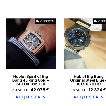
originale
attuale
originale
era:
è:
era:
7.900 €.
6.320 €.
7.300 €.
IN OFFERTA!
IN OFFE
Hublot Spirit of Big
Hublot Big Bang
Bang 45 King Gold –
Original Steel Blue 
601.OX.0183.LR
301.SX.710.RX
Il
42.075
€
Il
Il
12.324
49.500
€
14.500
€
prezzo
prezzo
prezzo
ACQUISTA >
ACQUISTA >
originale
attuale
originale
era:
è:
era: