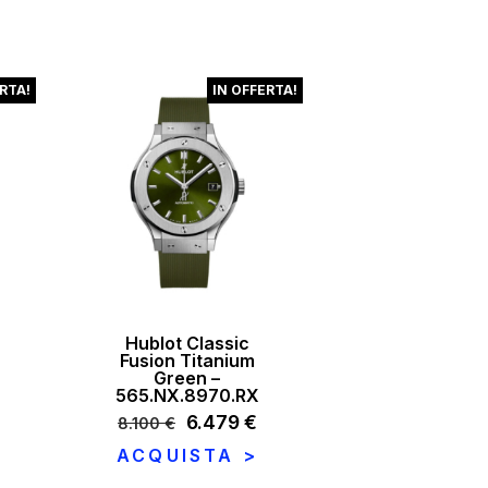
:
15.900 €.
13.515 €.
.390 €.
RTA!
IN OFFERTA!
Hublot Classic
Fusion Titanium
Green –
565.NX.8970.RX
l
Il
6.479
€
Il
8.100
€
prezzo
prezzo
prezzo
ACQUISTA >
e
attuale
originale
attuale