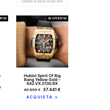
RTA!
IN OFFERTA!
g
Hublot Spirit Of Big
Bang Yellow Gold –
642.VX.0130.RX
0
Il
37.441
€
Il
46.800
€
prezzo
prezzo
ACQUISTA >
Il
originale
attuale
prezzo
era:
è:
attuale