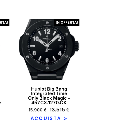
46.800 €.
37.441 €.
è:
.
14.080 €.
RTA!
IN OFFERTA!
Hublot Big Bang
Integrated Time
Only Black Magic –
D
457.CX.1270.CX
Il
13.515
€
Il
15.900
€
prezzo
prezzo
ACQUISTA >
rezzo
originale
attuale
ttuale
era:
è: