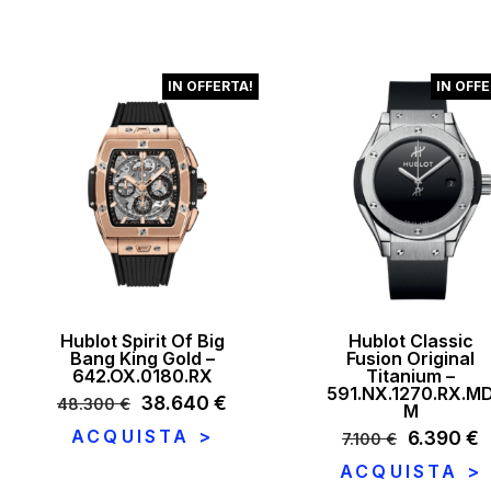
era:
è:
era:
9.200 €.
7.360 €.
17.600 €
IN OFFERTA!
IN OFFE
Hublot Spirit Of Big
Hublot Classic
Bang King Gold –
Fusion Original
642.OX.0180.RX
Titanium –
591.NX.1270.RX.M
Il
38.640
€
Il
48.300
€
M
prezzo
prezzo
ACQUISTA >
Il
6.390
€
Il
7.100
€
originale
attuale
prezzo
p
era:
è:
ACQUISTA >
originale
a