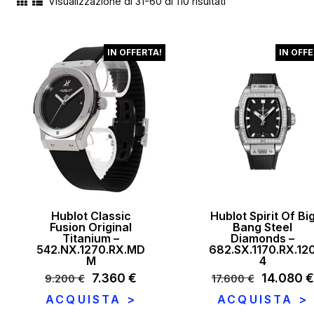
Visualizzazione di 31-60 di 110 risultati
Ordina
in
base
IN OFFERTA!
IN OFFE
al
più
recente
Hublot Classic
Hublot Spirit Of Bi
Fusion Original
Bang Steel
Titanium –
Diamonds –
542.NX.1270.RX.MD
682.SX.1170.RX.12
M
4
Il
7.360
€
Il
Il
14.080
€
9.200
€
17.600
€
prezzo
prezzo
prezzo
ACQUISTA >
ACQUISTA >
originale
attuale
originale