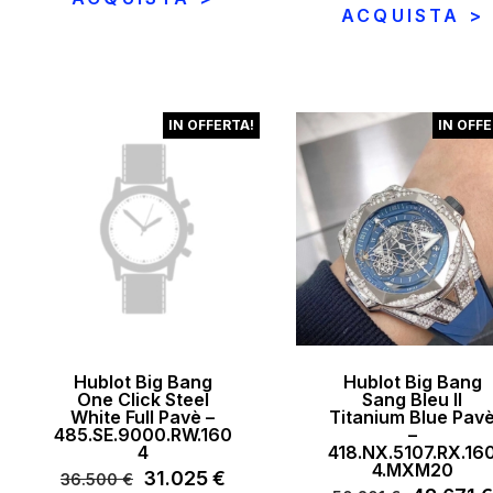
prezzo
originale
attuale
ACQUISTA >
originale
era:
è:
era:
12.900 €.
10.965 €.
12.400 €
IN OFFERTA!
IN OFFE
Hublot Big Bang
Hublot Big Bang
One Click Steel
Sang Bleu II
White Full Pavè –
Titanium Blue Pav
485.SE.9000.RW.160
–
4
418.NX.5107.RX.16
4.MXM20
Il
31.025
€
Il
36.500
€